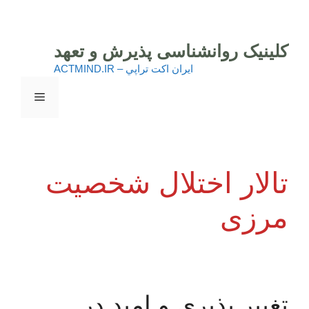
رش
ه
حتوا
کلینیک روانشناسی پذیرش و تعهد
ايران اكت تراپي – ACTMIND.IR
فهرست
تالار اختلال شخصیت
مرزی
تغییر پذیری و امید در