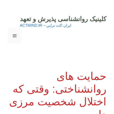
رش
ه
حتوا
کلینیک روانشناسی پذیرش و تعهد
ايران اكت تراپي – ACTMIND.IR
فهرست
حمایت های
روانشناختی: وقتی که
اختلال شخصیت مرزی