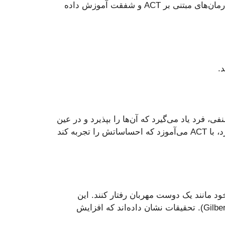
حتی در BPD، قابل تغییر هستند. مهارت‌هایی که در درمان‌های مبتنی بر ACT و شفقت آموزش داده
.
فی، فرد یاد می‌گیرد که آن‌ها را بپذیرد و در عین
داشته باشد. برای مثال، کسی که اضطراب شدید و خشم دارد، با ACT می‌آموزد که احساساتش را تجربه کند
ود مانند یک دوست مهربان رفتار کنند. این
مهارت‌ها شامل تمرین خودشفقتی، شناسایی و کاهش خودسرزنشی، و ایجاد احساس امنیت روانی است (Gilbert, 2010). تحقیقات نشان داده‌اند که افزایش